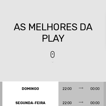
AS MELHORES DA
PLAY
trending_flat
DOMINGO
22:00
00:00
trending_flat
SEGUNDA-FEIRA
22:00
00:00