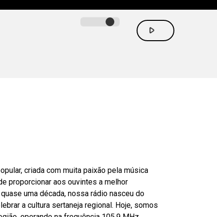
play_arrow
opular, criada com muita paixão pela música
 de proporcionar aos ouvintes a melhor
á quase uma década, nossa rádio nasceu do
ebrar a cultura sertaneja regional. Hoje, somos
região, operando na frequência 105,9 MHz.