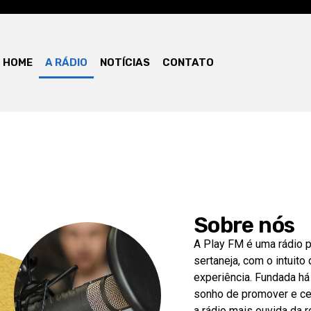
HOME
A RÁDIO
NOTÍCIAS
CONTATO
Sobre nós
A Play FM é uma rádio p
sertaneja, com o intuito
experiência. Fundada h
sonho de promover e cel
a rádio mais ouvida da 